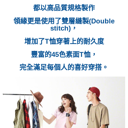
都以高品質規格製作
付款後7-11取貨
每筆NT$60，滿NT$399(含以上)免運費
領緣更是使用了雙層縫製(Double
stitch)，
順豐快遞宅配
每筆NT$150，滿NT$6,000(含以上)免運費
增加了T恤穿著上的耐久度
付款後門市自取
豐富的45色素面T恤，
免運費
完全滿足每個人的喜好穿搭。