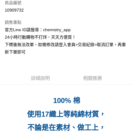
商品編號
超商取貨付款
10909732
LINE Pay
銷售重點
Apple Pay
官方Line ID請搜尋：chemistry_app
24小時行動購物不打烊，天天方便買！
街口支付
下標後無法改單，如需修改請登入會員>交易紀錄>取消訂單，再重
悠遊付
新下單即可
ATM付款
運送方式
詳細說明
相關推薦
全家取貨付款
每筆NT$60，滿NT$399(含以上)免運費
100% 棉
付款後全家取貨
使用17織上等純綿材質，
每筆NT$60，滿NT$399(含以上)免運費
7-11取貨付款
不論是在素材、做工上，
每筆NT$60，滿NT$399(含以上)免運費