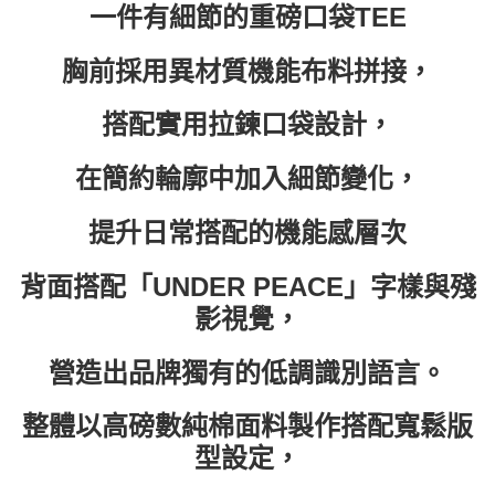
一件有細節的重磅口袋TEE
每筆NT$60，滿NT$399(含以上)免運費
付款後7-11取貨
胸前採用異材質機能布料拼接，
每筆NT$60，滿NT$399(含以上)免運費
搭配實用拉鍊口袋設計，
順豐快遞宅配
每筆NT$150，滿NT$6,000(含以上)免運費
在簡約輪廓中加入細節變化，
付款後門市自取
提升日常搭配的機能感層次
免運費
背面搭配「UNDER PEACE」字樣與殘
影視覺，
營造出品牌獨有的低調識別語言。
整體以高磅數純棉面料製作搭配寬鬆版
型設定，