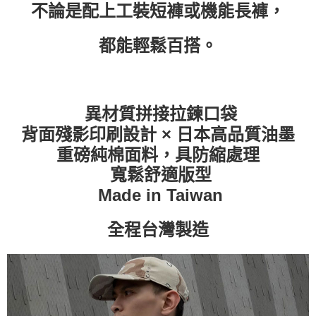
不論是配上工裝短褲或機能長褲，
都能輕鬆百搭。
異材質拼接拉鍊口袋
背面殘影印刷設計 × 日本高品質油墨
重磅純棉面料，具防縮處理
寬鬆舒適版型
Made in Taiwan
全程台灣製造