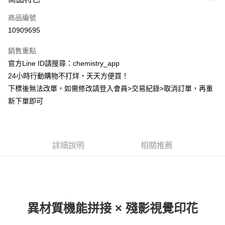
信用卡一次付款
商品編號
超商取貨付款
10909695
LINE Pay
銷售重點
Apple Pay
官方Line ID請搜尋：chemistry_app
24小時行動購物不打烊，天天方便買！
街口支付
下標後無法改單，如需修改請登入會員>交易紀錄>取消訂單，再重
悠遊付
新下單即可
ATM付款
運送方式
詳細說明
相關推薦
全家取貨付款
每筆NT$60，滿NT$399(含以上)免運費
付款後全家取貨
每筆NT$60，滿NT$399(含以上)免運費
異材質機能拼接 × 殘影視覺印花
7-11取貨付款