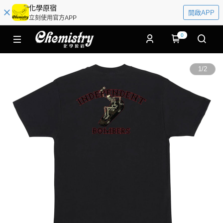
化學原宿
開啟APP
立刻使用官方APP
0
1
/
2