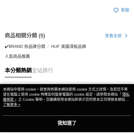
客服
商品相關分類 (5)
查看全部
✔️BRAND 依品牌分類
HUF 美國滑板品牌
人氣商品推薦
本分類熱銷
全站排行
本網站中使用 cookie，欲查詢有關本網站使用 cookie 方式之詳情，及若您不希
熱門標籤
望在電腦上使用 cookie 時應如何變更電腦的 cookie 設定，請參閱本網站「
隱私
權條款
」之 Cookie 聲明。您繼續使用本網站即表示您同意本公司得按本網站使
用條款之 Cookie 聲明使用 cookie。
了解更多 >
我知道了