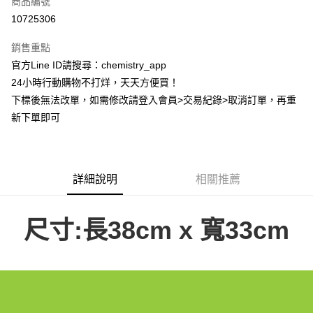
商品編號
超商取貨付款
10725306
LINE Pay
銷售重點
Apple Pay
官方Line ID請搜尋：chemistry_app
24小時行動購物不打烊，天天方便買！
街口支付
下標後無法改單，如需修改請登入會員>交易紀錄>取消訂單，再重
悠遊付
新下單即可
ATM付款
運送方式
詳細說明
相關推薦
全家取貨付款
每筆NT$60，滿NT$399(含以上)免運費
尺寸:長38cm x 寬33cm
付款後全家取貨
每筆NT$60，滿NT$399(含以上)免運費
7-11取貨付款
每筆NT$60，滿NT$399(含以上)免運費