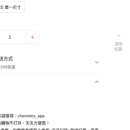
IZE 單一尺寸
清除
紀錄
送方式
399免運
次付款
付款
ID請搜尋：chemistry_app
動購物不打烊，天天方便買！