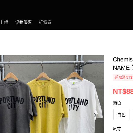
上架
促銷優惠
折價卷
Chemis
NAME 
超取滿NT$
NT$8
顏色
白色
尺寸