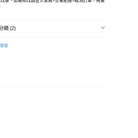
法改單，如需修改請登入會員>交易紀錄>取消訂單，再重
可
類 (2)
精選單品
🚹男生上著
客服
🈵
付款
0，滿NT$399(含以上)免運費
家取貨
0，滿NT$399(含以上)免運費
付款
0，滿NT$399(含以上)免運費
1取貨
0，滿NT$399(含以上)免運費