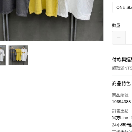
ONE S
數量
付款與運
超取滿NT$
付款方式
商品特色
信用卡一
商品編號
10694385
超商取貨
銷售重點
LINE Pay
官方Line 
24小時行
Apple Pay