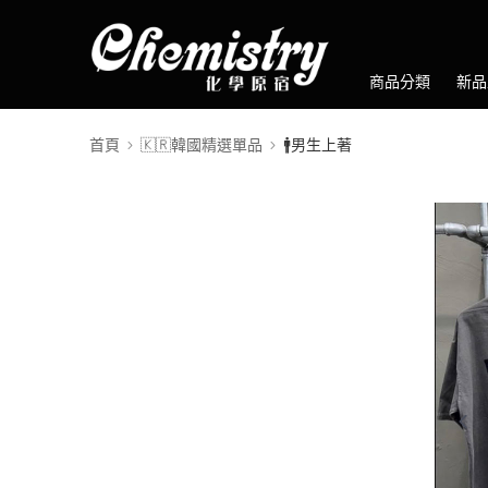
商品分類
新品
首頁
🇰🇷韓國精選單品
🚹男生上著