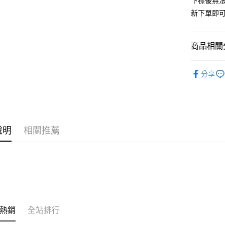
下標後無
街口支付
新下單即
悠遊付
商品相關分
ATM付款
🇰🇷韓國
分享
運送方式
🈵全站商品
全家取貨
每筆NT$6
說明
相關推薦
付款後全
每筆NT$6
7-11取貨
每筆NT$6
付款後7-1
每筆NT$6
熱銷
全站排行