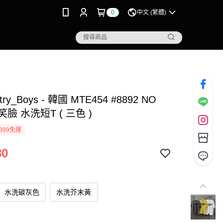
0
中文 (繁體)
try_Boys - 韓國 MTE454 #8892 NO
笑臉 水洗短T ( 三色 )
399免運
80
水洗碳灰色
水洗芥末黃