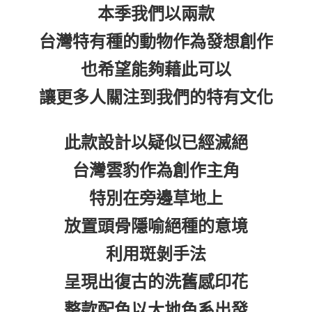
本季我們以兩款
7-11取貨付款
每筆NT$60，滿NT$399(含以上)免運費
台灣特有種的動物作為發想創作
付款後7-11取貨
也希望能夠藉此可以
每筆NT$60，滿NT$399(含以上)免運費
讓更多人關注到我們的特有文化
順豐快遞宅配
每筆NT$150，滿NT$6,000(含以上)免運費
此款設計以疑似已經滅絕
付款後門市自取
免運費
台灣雲豹作為創作主角
特別在旁邊草地上
放置頭骨隱喻絕種的意境
利用斑剝手法
呈現出復古的洗舊感印花
整款配色以大地色系出發