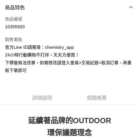
付款方式
商品特色
信用卡一次付款
商品編號
超商取貨付款
10355920
LINE Pay
銷售重點
Apple Pay
官方Line ID請搜尋：chemistry_app
24小時行動購物不打烊，天天方便買！
街口支付
下標後無法改單，如需修改請登入會員>交易紀錄>取消訂單，再重
悠遊付
新下單即可
ATM付款
運送方式
詳細說明
相關推薦
全家取貨付款
每筆NT$60，滿NT$399(含以上)免運費
延續著品牌的OUTDOOR
付款後全家取貨
環保議題理念
每筆NT$60，滿NT$399(含以上)免運費