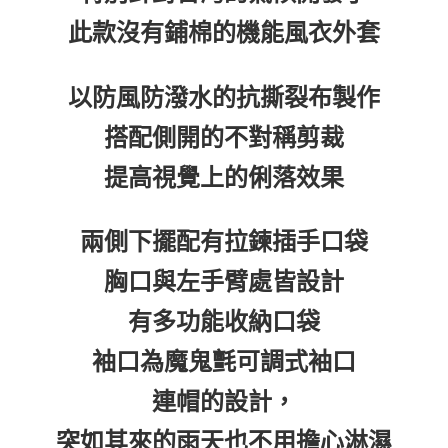
每筆NT$60，滿NT$399(含以上)免運費
此款沒有鋪棉的機能風衣外套
付款後7-11取貨
每筆NT$60，滿NT$399(含以上)免運費
以防風防潑水的抗撕裂布製作
順豐快遞宅配
搭配側開的不對稱剪裁
每筆NT$150，滿NT$6,000(含以上)免運費
提高視覺上的俐落效果
付款後門市自取
免運費
兩側下擺配有拉鍊插手口袋
胸口與左手臂處皆設計
有多功能收納口袋
袖口為魔鬼氈可調式袖口
連帽的設計，
突如其來的雨天也不用擔心淋濕