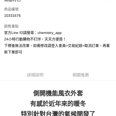
信用卡一次付款
商品編號
超商取貨付款
10331676
LINE Pay
銷售重點
Apple Pay
官方Line ID請搜尋：chemistry_app
24小時行動購物不打烊，天天方便買！
街口支付
下標後無法改單，如需修改請登入會員>交易紀錄>取消訂單，再重
悠遊付
新下單即可
ATM付款
運送方式
詳細說明
相關推薦
全家取貨付款
每筆NT$60，滿NT$399(含以上)免運費
側開機能風衣外套
付款後全家取貨
有感於近年來的暖冬
每筆NT$60，滿NT$399(含以上)免運費
特別針對台灣的氣候開發了
7-11取貨付款