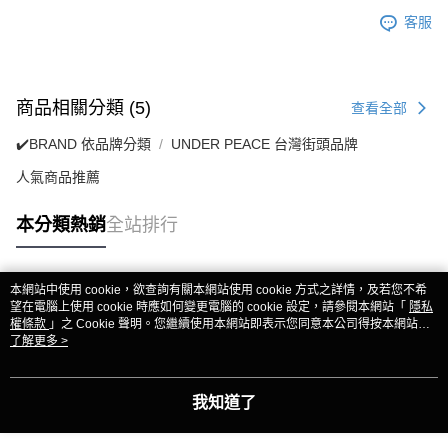
客服
商品相關分類 (5)
查看全部
✔️BRAND 依品牌分類
UNDER PEACE 台灣街頭品牌
人氣商品推薦
本分類熱銷
全站排行
本網站中使用 cookie，欲查詢有關本網站使用 cookie 方式之詳情，及若您不希
熱門標籤
望在電腦上使用 cookie 時應如何變更電腦的 cookie 設定，請參閱本網站「
隱私
權條款
」之 Cookie 聲明。您繼續使用本網站即表示您同意本公司得按本網站使
用條款之 Cookie 聲明使用 cookie。
了解更多 >
我知道了