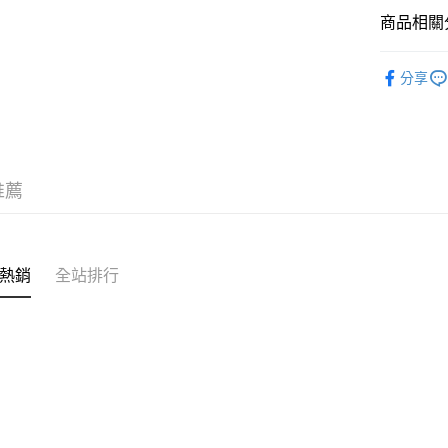
商品相關分
ATM付款
🇰🇷韓國
分享
運送方式
🈵全站商品
全家取貨
每筆NT$6
推薦
付款後全
每筆NT$6
7-11取貨
熱銷
全站排行
每筆NT$6
付款後7-1
每筆NT$6
順豐快遞
每筆NT$1
付款後門