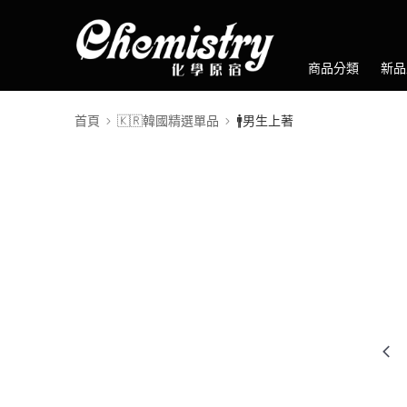
商品分類
新品
首頁
🇰🇷韓國精選單品
🚹男生上著