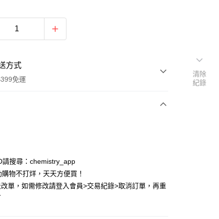
送方式
清除
399免運
紀錄
次付款
付款
ID請搜尋：chemistry_app
動購物不打烊，天天方便買！
法改單，如需修改請登入會員>交易紀錄>取消訂單，再重
可