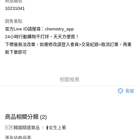
商品編號
超商取貨付款
10231041
LINE Pay
銷售重點
Apple Pay
官方Line ID請搜尋：chemistry_app
24小時行動購物不打烊，天天方便買！
街口支付
下標後無法改單，如需修改請登入會員>交易紀錄>取消訂單，再重
悠遊付
新下單即可
ATM付款
運送方式
相關推薦
全家取貨付款
客服
每筆NT$60，滿NT$399(含以上)免運費
付款後全家取貨
每筆NT$60，滿NT$399(含以上)免運費
商品相關分類 (2)
7-11取貨付款
🇰🇷韓國精選單品
🚺女生上著
每筆NT$60，滿NT$399(含以上)免運費
🈵全站商品🈵