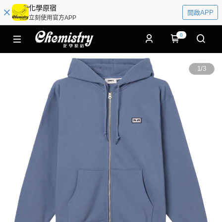
化學原宿
開啟APP
立刻使用官方APP
0
1
/
3