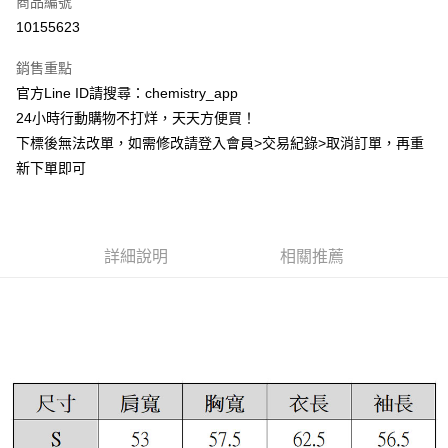
商品編號
超商取貨付款
10155623
LINE Pay
銷售重點
Apple Pay
官方Line ID請搜尋：chemistry_app
24小時行動購物不打烊，天天方便買！
街口支付
下標後無法改單，如需修改請登入會員>交易紀錄>取消訂單，再重
悠遊付
新下單即可
ATM付款
運送方式
詳細說明
相關推薦
全家取貨付款
每筆NT$60，滿NT$399(含以上)免運費
付款後全家取貨
每筆NT$60，滿NT$399(含以上)免運費
7-11取貨付款
每筆NT$60，滿NT$399(含以上)免運費