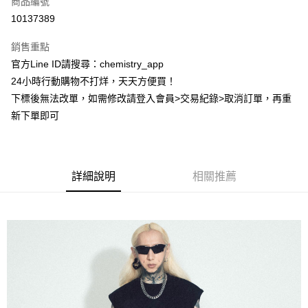
商品編號
超商取貨付款
10137389
LINE Pay
銷售重點
Apple Pay
官方Line ID請搜尋：chemistry_app
24小時行動購物不打烊，天天方便買！
街口支付
下標後無法改單，如需修改請登入會員>交易紀錄>取消訂單，再重
悠遊付
新下單即可
ATM付款
運送方式
詳細說明
相關推薦
全家取貨付款
每筆NT$60，滿NT$399(含以上)免運費
付款後全家取貨
每筆NT$60，滿NT$399(含以上)免運費
7-11取貨付款
每筆NT$60，滿NT$399(含以上)免運費