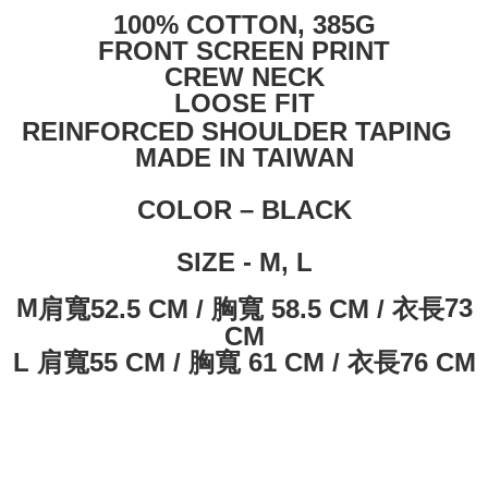
100% COTTON, 385G
FRONT SCREEN PRINT
CREW NECK
LOOSE FIT
REINFORCED SHOULDER TAPING
MADE IN TAIWAN
COLOR – BLACK
SIZE - M, L
M
肩寬
52.5 CM /
胸寬
58.5 CM /
衣長
73
CM
L
肩寬
55 CM /
胸寬
61 CM /
衣長
76 CM