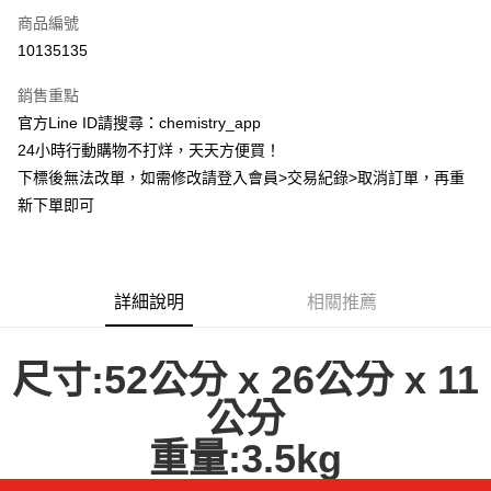
商品編號
超商取貨付款
10135135
LINE Pay
銷售重點
Apple Pay
官方Line ID請搜尋：chemistry_app
24小時行動購物不打烊，天天方便買！
街口支付
下標後無法改單，如需修改請登入會員>交易紀錄>取消訂單，再重
悠遊付
新下單即可
ATM付款
運送方式
詳細說明
相關推薦
全家取貨付款
每筆NT$60，滿NT$399(含以上)免運費
尺寸:52公分 x 26公分 x 11
付款後全家取貨
公分
每筆NT$60，滿NT$399(含以上)免運費
重量:3.5kg
7-11取貨付款