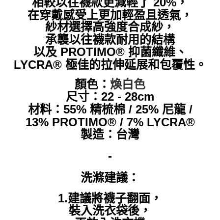
相較以往襪款更減輕了 20%，
在穿戴感受上更加輕盈且透氣，
紗材選擇
高強度合成紗，
承襲以往襪款耐用的結構
以及 PROTIMO® 抑菌纖維、
LYCRA® 極佳的拉伸延展和包覆性。
顏色：
煥白
色
尺寸：22 - 28cm
材料：55% 精梳棉 / 25% 尼龍 /
13% PROTIMO® / 7% LYCRA®
製造：台灣
-
洗滌建議：
1.建議將襪子翻面，
裝入洗衣袋後，