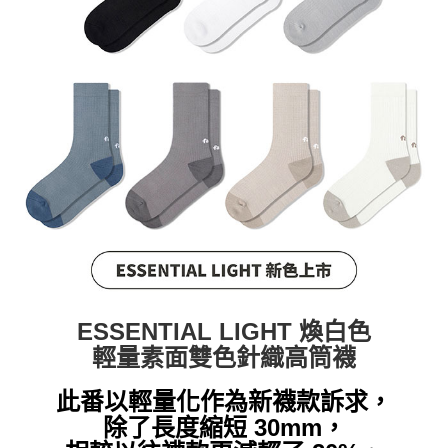
付款後7-11取貨
每筆NT$60，滿NT$399(含以上)免運費
順豐快遞宅配
每筆NT$150，滿NT$6,000(含以上)免運費
付款後門市自取
免運費
ESSENTIAL LIGHT
煥白色
輕量素面雙色針織高筒襪
此番以輕量化作為新襪款訴求，
除了長度縮短 30mm，