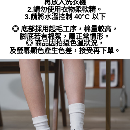
再放入洗衣機
2.請勿使用衣物柔軟精。
3.請將水溫控制 40°C 以下
◎ 底部採用起毛工序，棉量較高，
腳底若有棉絮，屬正常情形。
◎
商品因拍攝色溫狀況，
及螢幕顯色產生色差，接受再下單。