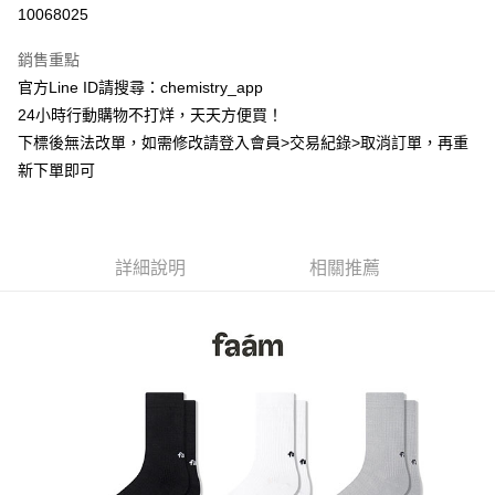
超商取貨付款
10068025
LINE Pay
銷售重點
Apple Pay
官方Line ID請搜尋：chemistry_app
24小時行動購物不打烊，天天方便買！
街口支付
下標後無法改單，如需修改請登入會員>交易紀錄>取消訂單，再重
悠遊付
新下單即可
ATM付款
運送方式
詳細說明
相關推薦
全家取貨付款
每筆NT$60，滿NT$399(含以上)免運費
付款後全家取貨
每筆NT$60，滿NT$399(含以上)免運費
7-11取貨付款
每筆NT$60，滿NT$399(含以上)免運費